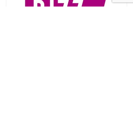
Intrekking ‘Verklaring geen
privégebruik auto’ – wat betekent
dit voor u?
07 dec 2021
Als uw werknemer met een ter beschikking
gestelde auto maximaal 500 km per
kalenderjaar privé rijdt, kan hij of zij een