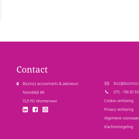
Contact
bizz@bizznizz.
Bizznizz accountants & adviseurs
075 - 799 30 50
Noorddijk 88
Cookie verklaring
1521 PD Wormerveer
Privacy verklaring
Algemene voorwaar
Klachtenregeling