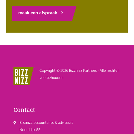
maak een afspraak
Copyright © 2026 Bizznizz Partners - Alle rechten
voorbehouden
Contact
Bizznizz accountants & adviseurs
Noorddijk 88