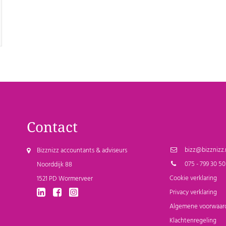
Contact
bizz@bizznizz.
Bizznizz accountants & adviseurs
075 - 799 30 50
Noorddijk 88
Cookie verklaring
1521 PD Wormerveer
Privacy verklaring
Algemene voorwaar
Klachtenregeling