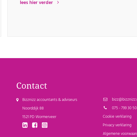
lees hier verder
Contact
bizz@bizznizz.
Bizznizz accountants & adviseurs
075 - 799 30 50
Noorddijk 88
Cookie verklaring
1521 PD Wormerveer
Privacy verklaring
Algemene voorwaar