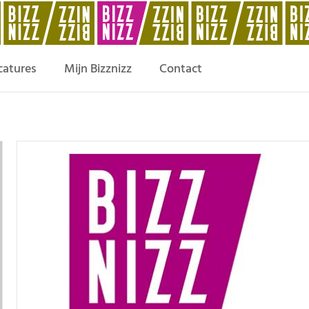
catures
Mijn Bizznizz
Contact