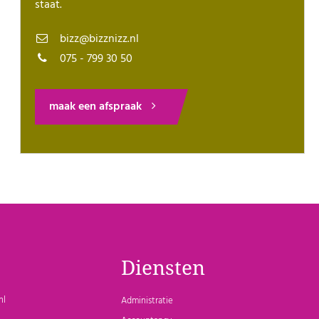
staat.
bizz@bizznizz.nl
075 - 799 30 50
maak een afspraak
Diensten
nl
Administratie