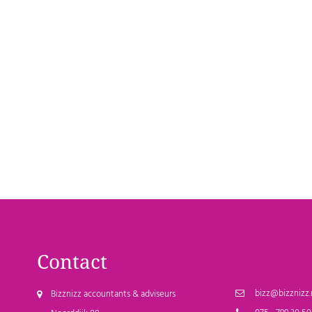
Contact
bizz@bizznizz.
Bizznizz accountants & adviseurs