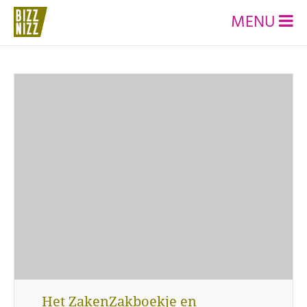
MENU
Het ZakenZakboekje en