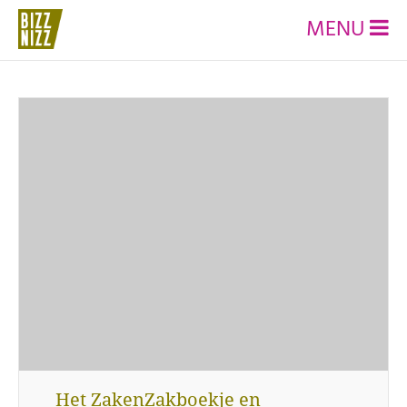
MENU
Het ZakenZakboekje en