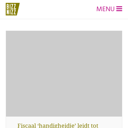
MENU
Fiscaal ‘handigheidje’ leidt tot