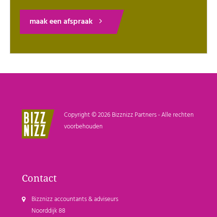
maak een afspraak
Copyright © 2026 Bizznizz Partners - Alle rechten
voorbehouden
Contact
Bizznizz accountants & adviseurs
Noorddijk 88