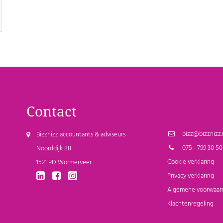
Contact
bizz@bizznizz.
Bizznizz accountants & adviseurs
075 - 799 30 50
Noorddijk 88
Cookie verklaring
1521 PD Wormerveer
Privacy verklaring
Algemene voorwaar
Klachtenregeling