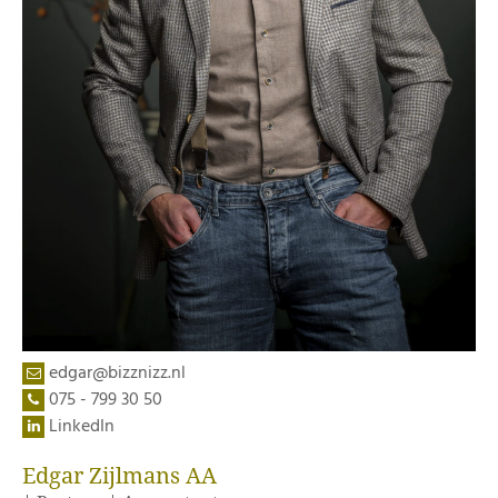
edgar@bizznizz.nl
075 - 799 30 50
LinkedIn
Edgar Zijlmans AA